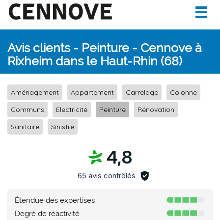
Togg
navig
Avis clients - Peinture - Cennove à
Rixheim dans le Haut-Rhin (68)
Aménagement
Appartement
Carrelage
Colonne
Communs
Electricité
Peinture
Rénovation
Sanitaire
Sinistre
4,8
65 avis contrôlés
Étendue des expertises
Degré de réactivité